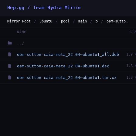
Hep.gg / Team Hydra Mirror
Mirror Root
/
ubuntu
/
pool
/
main
/
o
/
oem-sutton-caia-meta
NAME
SI
../
oem-sutton-caia-meta_22.04~ubuntu1_all.deb
1.9 
oem-sutton-caia-meta_22.04~ubuntu1.dsc
1.8 
oem-sutton-caia-meta_22.04~ubuntu1.tar.xz
1.8 